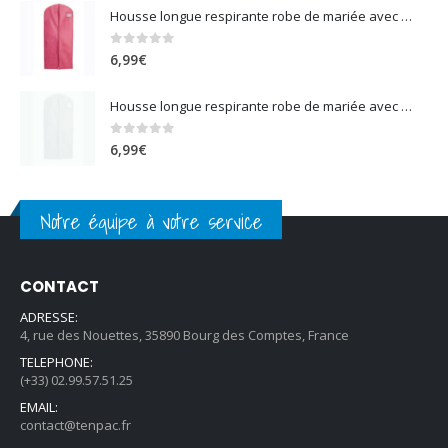
0
sur 5
6,99
€
Housse longue respirante robe de mariée avec soufflet blanc
0
sur 5
6,99
€
Notre équipe à votre service
CONTACT
ADRESSE:
4, rue des Nouettes, 35890 Bourg des Comptes, France
TELEPHONE:
(+33) 02.99.57.51.25
EMAIL:
contact@tenpac.fr
HORAIRES:
Lun - Ven / 9:00 - 19:00