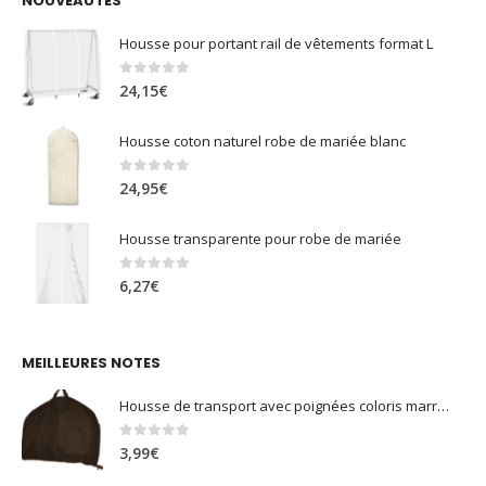
Housse pour portant rail de vêtements format L
0
sur 5
24,15
€
Housse coton naturel robe de mariée blanc
0
sur 5
24,95
€
Housse transparente pour robe de mariée
0
sur 5
6,27
€
MEILLEURES NOTES
Housse de transport avec poignées coloris marron
0
sur 5
3,99
€
Housse longue respirante robe de mariée avec soufflet fushia