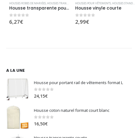
HOUSSES ROBES DE MARIÉES
,
HOUSSES TRANSPARENTES
HOUSSES POUR VÊTEMENTS
,
HOUSSES STANDARD VINYLE
Housse transparente pour robe de mariée
Housse vinyle courte
6,27
€
2,99
€
0
sur 5
0
sur 5
A LA UNE
Housse pour portant rail de vêtements format L
0
sur 5
24,15
€
Housse coton naturel format court blanc
0
sur 5
16,50
€
Housse transparente courte