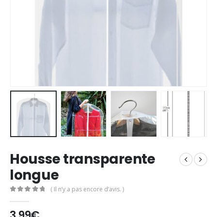
Housse transparente
longue
( Il n’y a pas encore d’avis. )
0
Sur 5
3,99
€