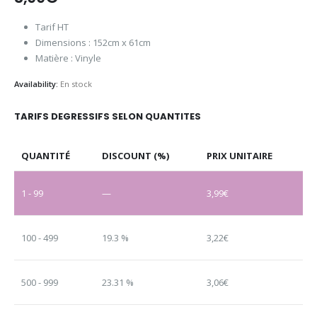
Tarif HT
Dimensions : 152cm x 61cm
Matière : Vinyle
Availability:
En stock
TARIFS DEGRESSIFS SELON QUANTITES
QUANTITÉ
DISCOUNT (%)
PRIX UNITAIRE
1 - 99
—
3,99
€
100 - 499
19.3 %
3,22
€
500 - 999
23.31 %
3,06
€