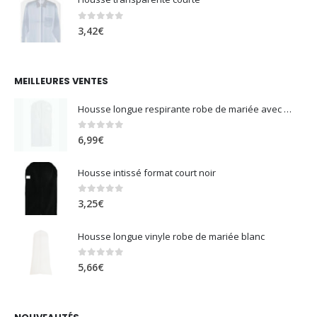
0
sur 5
3,42
€
MEILLEURES VENTES
Housse longue respirante robe de mariée avec soufflet blanc
0
sur 5
6,99
€
Housse intissé format court noir
0
sur 5
3,25
€
Housse longue vinyle robe de mariée blanc
0
sur 5
5,66
€
NOUVEAUTÉS