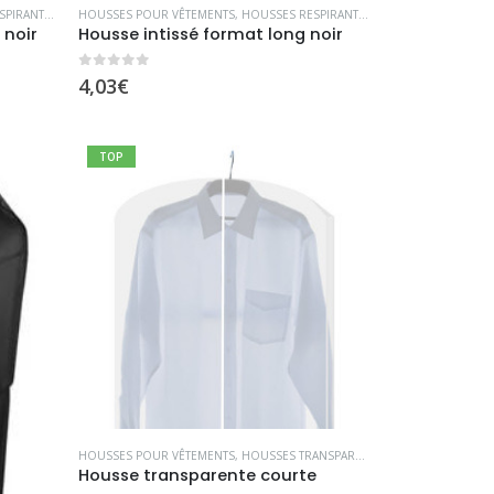
TES INTISSÉ
HOUSSES POUR VÊTEMENTS
,
HOUSSES RESPIRANTES INTISSÉ
 noir
Housse intissé format long noir
0
sur 5
4,03
€
TOP
HOUSSES POUR VÊTEMENTS
,
HOUSSES TRANSPARENTES
Housse transparente courte