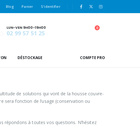
Blog
Panier
S'identifier
LUN-VEN 9H00-19H00
0
02 99 57 51 25
TON
DÉSTOCKAGE
COMPTE PRO
titude de solutions qui vont de la housse couvre-
re sera fonction de l’usage (conservation ou
us répondons à toutes vos questions. N’hésitez