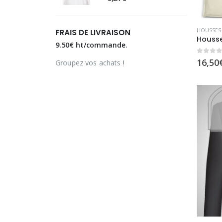
HOUSSES
FRAIS DE LIVRAISON
9.50€ ht/commande.
0
sur 
16,50
Groupez vos achats !