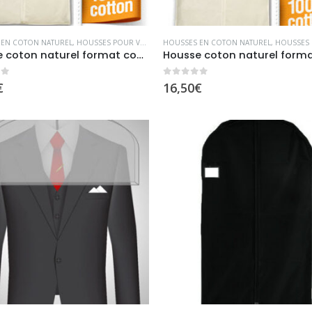
 EN COTON NATUREL
,
HOUSSES POUR VÊTEMENTS
HOUSSES EN COTON NATUREL
,
HOUSSES POUR
Housse coton naturel format court blanc
5
0
sur 5
€
16,50
€