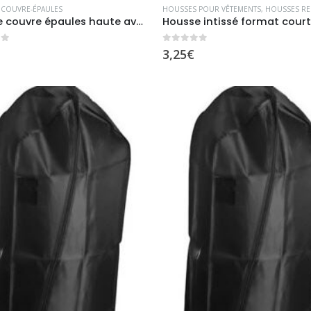
 COUVRE-ÉPAULES
HOUSSES POUR VÊTEMENTS
,
HOUSSES RESPIRAN
Housse couvre épaules haute avec soufflet
Housse intissé format court
5
0
sur 5
3,25
€