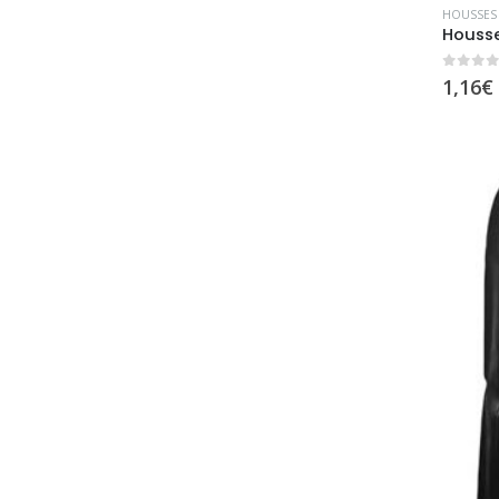
HOUSSES
0
sur 
1,16
€