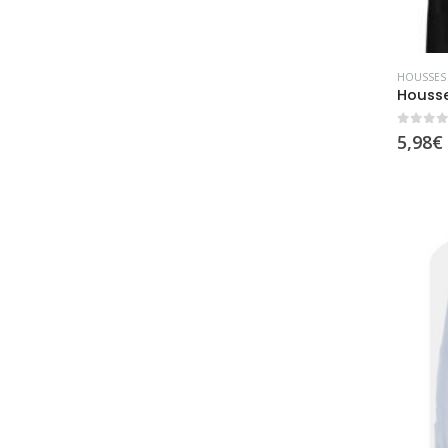
HOUSSES 
0
sur 
5,98
€