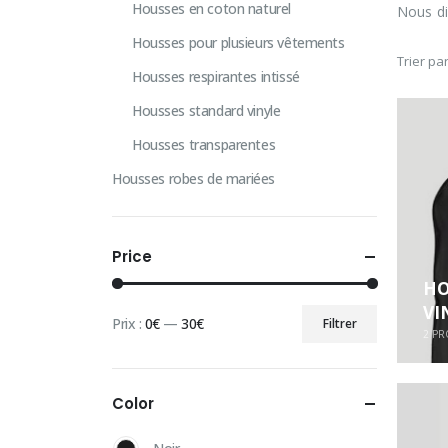
Housses en coton naturel
Nous di
Housses pour plusieurs vêtements
Trier par
Housses respirantes intissé
Housses standard vinyle
Housses transparentes
Housses robes de mariées
Price
HO
VI
Prix :
0€
—
30€
Filtrer
Prix
Prix
2
PR
min
max
Color