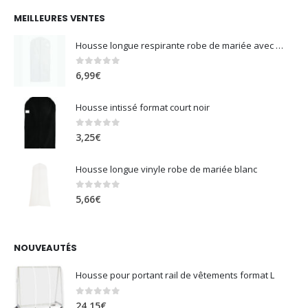
MEILLEURES VENTES
Housse longue respirante robe de mariée avec soufflet blanc
0
sur 5
6,99
€
Housse intissé format court noir
0
sur 5
3,25
€
Housse longue vinyle robe de mariée blanc
0
sur 5
5,66
€
NOUVEAUTÉS
Housse pour portant rail de vêtements format L
0
sur 5
24,15
€