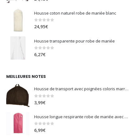
Housse coton naturel robe de mariée blanc
0
sur 5
24,95
€
Housse transparente pour robe de mariée
0
sur 5
6,27
€
MEILLEURES NOTES
Housse de transport avec poignées coloris marron
0
sur 5
3,99
€
Housse longue respirante robe de mariée avec soufflet fushia
0
sur 5
6,99
€