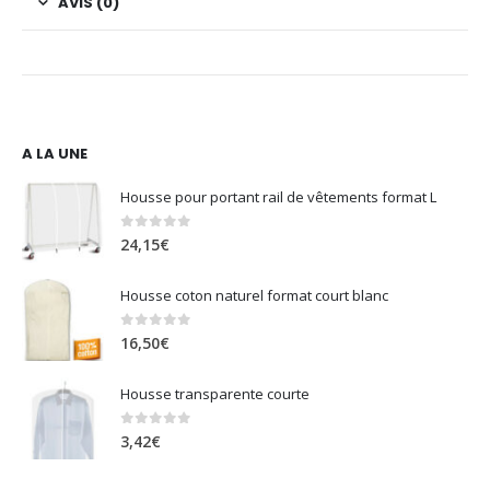
AVIS (0)
A LA UNE
Housse pour portant rail de vêtements format L
0
sur 5
24,15
€
Housse coton naturel format court blanc
0
sur 5
16,50
€
Housse transparente courte
0
sur 5
3,42
€