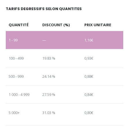
TARIFS DEGRESSIFS SELON QUANTITES
QUANTITÉ
DISCOUNT (%)
PRIX UNITAIRE
1 - 99
—
1,16
€
100 - 499
19.83 %
0,93
€
500 - 999
24.14 %
0,88
€
1 000 - 4 999
27.59 %
0,84
€
5 000+
31.03 %
0,80
€