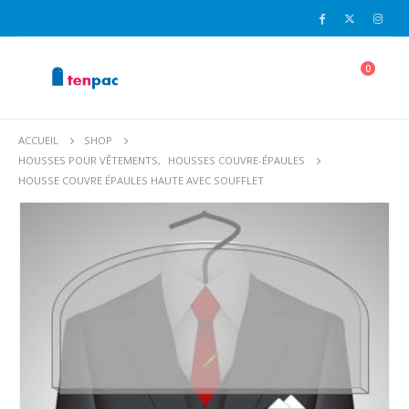
0
ACCUEIL
SHOP
HOUSSES POUR VÊTEMENTS
,
HOUSSES COUVRE-ÉPAULES
HOUSSE COUVRE ÉPAULES HAUTE AVEC SOUFFLET