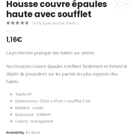
Housse couvre épaules
haute avec soufflet
( Il n’y a pas encore d’avis. )
0
Sur 5
1,16
€
La protection pratique des habits sur cintres.
Nos housses couvre-épaules s’enfilent facilement et évitent le
dépôt de poussières sur les parties les plus exposés des
habits.
Tarifs HT
Dimensions : 55cm x 41cm + soufflet 5 cm
Matière : vinyle
Epaisseur : 0.04mm
Coloris : transparent
Availability:
En stock