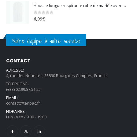
Housse longue respirante robe de mariée avec soufflet blanc
0
sur 5
6,99
€
Notre équipe à votre service
CONTACT
ADRESSE:
4, rue des Nouettes, 35890 Bourg des Comptes, France
TELEPHONE:
(+33) 02.99.57.51.25
EMAIL:
contact@tenpac.fr
HORAIRES:
Lun - Ven / 9:00 - 19:00