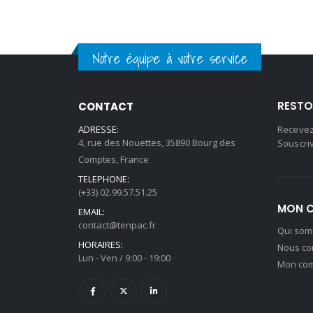
Notre équipe à votre service
RESTO
CONTACT
ADRESSE:
Recevez
4, rue des Nouettes, 35890 Bourg des
Souscriv
Comptes, France
TELEPHONE:
(+33) 02.99.57.51.25
MON 
EMAIL:
contact@tenpac.fr
Qui som
HORAIRES:
Nous co
Lun - Ven / 9:00 - 19:00
Mon co