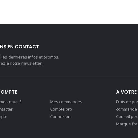
NS EN CONTACT
 les dernières infos et promos.
ez à notre newsletter.
COMPTE
A VOTRE 
mes-nous ?
Mes commandes
Frais de por
ntacter
Compte pro
commande
mpte
Connexion
Conseil per
Marque fra