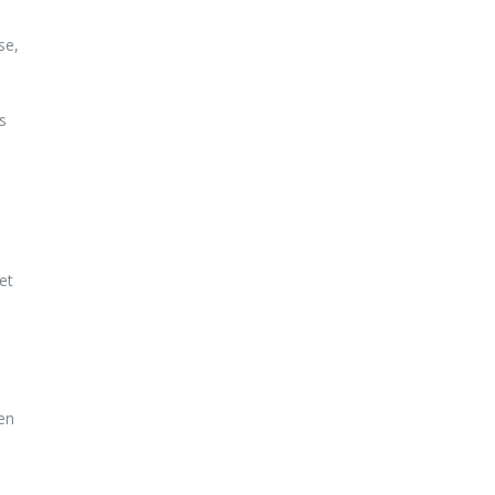
se,
s
et
en