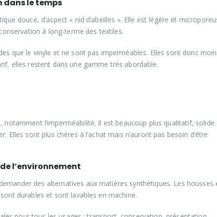
n dans le temps
ique douce, d’aspect « nid d’abeilles ». Elle est légère et microporeu
 conservation à long-terme des textiles.
des que le vinyle et ne sont pas imperméables. Elles sont donc moin
rif, elles restent dans une gamme très abordable.
, notamment l’imperméabilité. Il est beaucoup plus qualitatif, solide 
r. Elles sont plus chères à l’achat mais n’auront pas besoin d’être
 de l’environnement
 demander des alternatives aux matières synthétiques. Les housses 
 sont durables et sont lavables en machine.
déales pour tous les usages : transport, conservation, présentation,