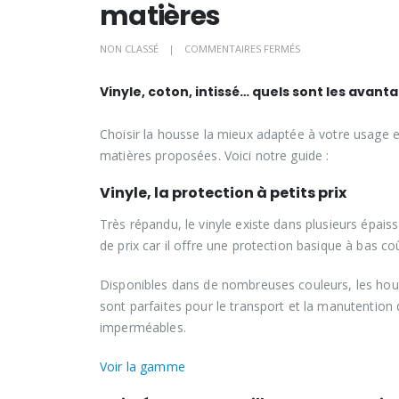
matières
SUR
NON CLASSÉ
COMMENTAIRES FERMÉS
HOUSSES
Vinyle, coton, intissé… quels sont les avant
POUR
VÊTEMENTS,
Choisir la housse la mieux adaptée à votre usage est
CONNAÎTRE
matières proposées. Voici notre guide :
LES
DIFFÉRENTES
Vinyle, la protection à petits prix
MATIÈRES
Très répandu, le vinyle existe dans plusieurs épais
de prix car il offre une protection basique à bas co
Disponibles dans de nombreuses couleurs, les hous
sont parfaites pour le transport et la manutention
imperméables.
Voir la gamme