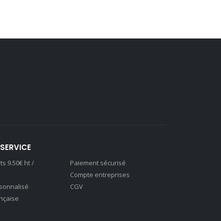
SERVICE
ts 9.50€ ht /
Paiement sécurisé
Compte entreprises
sonnalisé
CGV
nçaise