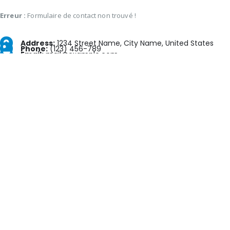
Erreur :
Formulaire de contact non trouvé !
Address:
1234 Street Name, City Name, United States
Phone:
(123) 456-789
Email:
mail@example.com